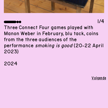
1/4
Three Connect Four games played with
Manon Weber in February, blu tack, coins
from the three audiences of the
performance
smoking is good
(20-22 April
TENTOONSTELLING
2023)
29
.
02
.
2024
,
18
:
00
–
20
:
00
01
.
03
.
2024
–
20
.
04
.
2024
2024
Een tentoonstelling van Dora Budor met sculpturen
van Olga Balema, structuren van R. D. Laing, en
Volgende
taal door Eleanor Ivory Weber.
Woonhuis toont de eerste presentatie van